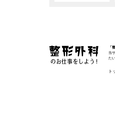
「
当
た
ト