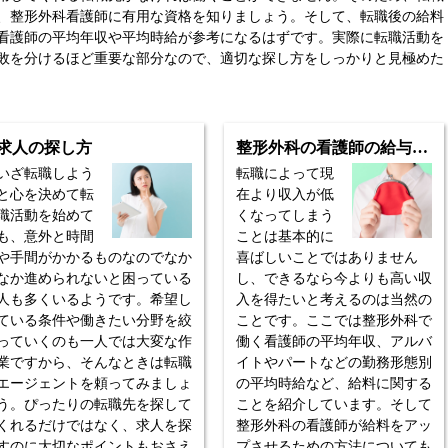
、整形外科看護師に有用な資格を知りましょう。そして、転職後の給料
看護師の平均年収や平均時給が参考になるはずです。実際に転職活動を
敗を分けるほど重要な部分なので、適切な探し方をしっかりと見極めた
求人の探し方
整形外科の看護師の給与事情
いざ転職しよう
転職によって現
と心を決めて転
在より収入が低
職活動を始めて
くなってしまう
も、意外と時間
ことは基本的に
や手間がかかるものなのでなか
喜ばしいことではありません
なか進められないと困っている
し、できるなら今よりも高い収
人も多くいるようです。希望し
入を得たいと考えるのは当然の
ている条件や働きたい分野を絞
ことです。ここでは整形外科で
っていくのも一人では大変な作
働く看護師の平均年収、アルバ
業ですから、そんなときは転職
イトやパートなどの勤務形態別
エージェントを頼ってみましょ
の平均時給など、給料に関する
う。ぴったりの転職先を探して
ことを紹介しています。そして
くれるだけではなく、求人を探
整形外科の看護師が給料をアッ
すのに大切なポイントもおさえ
プさせるための方法についても