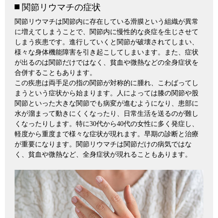
関節リウマチの症状
関節リウマチは関節内に存在している滑膜という組織が異常
に増えてしまうことで、関節内に慢性的な炎症を生じさせて
しまう疾患です。進行していくと関節が破壊されてしまい、
様々な身体機能障害を引き起こしてしまいます。また、症状
が出るのは関節だけではなく、貧血や微熱などの全身症状を
合併することもあります。
この疾患は両手足の指の関節が対称的に腫れ、こわばってし
まうという症状から始まります。人によっては膝の関節や股
関節といった大きな関節でも病変が進むようになり、患部に
水が溜まって動きにくくなったり、日常生活を送るのが難し
くなったりします。特に30代から40代の女性に多く発症し、
軽度から重度まで様々な症状が現れます。早期の診断と治療
が重要になります。関節リウマチは関節だけの病気ではな
く、貧血や微熱など、全身症状が現れることもあります。